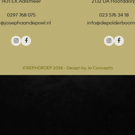
1431 EX Aalsmeer
2132 DA Hoofddor
0297 768 075
023 576 34 18
o@josephaandepoel.nl
info@depolderboom
Instagram
Facebook
Instagra
Faceb
JOSEPHGROEP 2026 - Design by
Jo Concepts