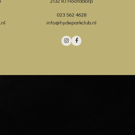
p
2132 RJ Hoofddorp
023 562 4628
.nl
info@hydeparkclub.nl
m
ook
Instagram
Facebook